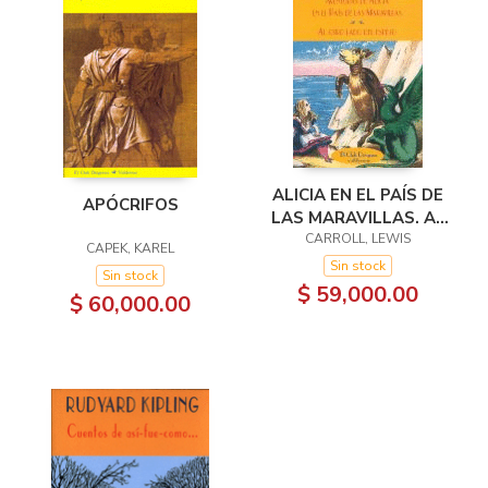
ALICIA EN EL PAÍS DE
APÓCRIFOS
LAS MARAVILLAS. AL
OTRO LADO DEL
CARROLL, LEWIS
CAPEK, KAREL
ESPEJO
Sin stock
Sin stock
$ 59,000.00
$ 60,000.00