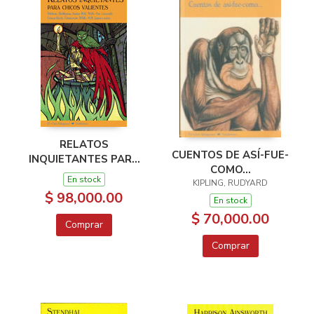
RELATOS
CUENTOS DE ASÍ-FUE-
INQUIETANTES PARA
COMO...
CHICOS VALIENTES
En stock
KIPLING, RUDYARD
$ 98,000.00
En stock
$ 70,000.00
Comprar
Comprar