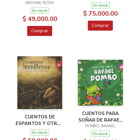
BROWN, PETER
En stock
En stock
$ 75,000.00
$ 49,000.00
Comprar
Comprar
CUENTOS PARA
CUENTOS DE
SOÑAR DE RAFAEL
ESPANTOS Y OTROS
POMBO, RAFAEL
POMBO
SERE FANTÁSTICOS
En stock
En stock
DEL FOLCLOR