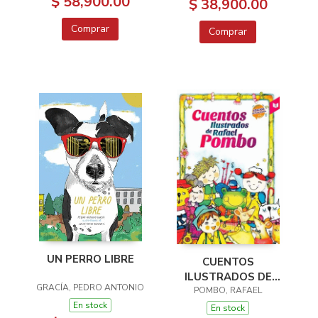
$ 58,900.00
$ 38,900.00
COLOMBIANO
Comprar
Comprar
UN PERRO LIBRE
CUENTOS
ILUSTRADOS DE
GRACÍA, PEDRO ANTONIO
RAFAEL POMBO
POMBO, RAFAEL
En stock
En stock