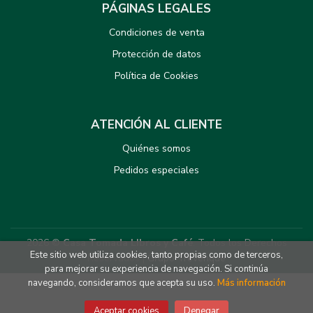
PÁGINAS LEGALES
Condiciones de venta
Protección de datos
Política de Cookies
ATENCIÓN AL CLIENTE
Quiénes somos
Pedidos especiales
2026 ©
Casa Tomada LIbros y Café
. Todos los Derechos
Este sitio web utiliza cookies, tanto propias como de terceros,
Reservados |
Grupo Trevenque
para mejorar su experiencia de navegación. Si continúa
navegando, consideramos que acepta su uso.
Más información
Aceptar cookies
Denegar