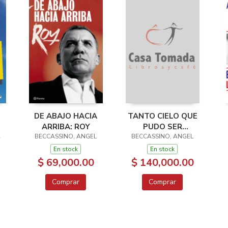
DE ABAJO HACIA
TANTO CIELO QUE
ARRIBA: ROY
PUDO SER
BECCASSINO, ANGEL
BECCASSINO, ANGEL
NOSOTROS
L
En stock
En stock
$ 69,000.00
$ 140,000.00
Comprar
Comprar