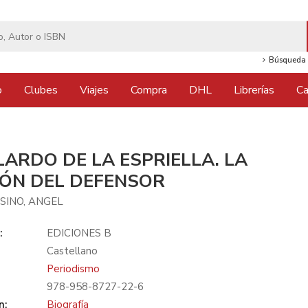
Búsqueda 
o
Clubes
Viajes
Compra
DHL
Librerías
Ca
LARDO DE LA ESPRIELLA. LA
IÓN DEL DEFENSOR
SINO, ANGEL
:
EDICIONES B
Castellano
Periodismo
978-958-8727-22-6
n:
Biografía