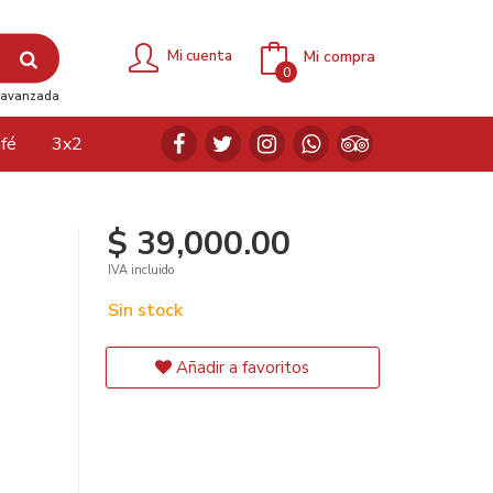
Mi compra
Mi cuenta
0
avanzada
fé
3x2
$ 39,000.00
IVA incluido
Sin stock
Añadir a favoritos