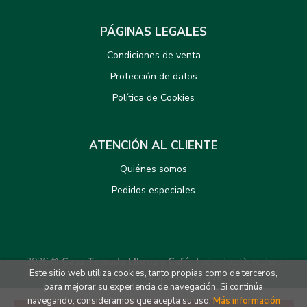
PÁGINAS LEGALES
Condiciones de venta
Protección de datos
Política de Cookies
ATENCIÓN AL CLIENTE
Quiénes somos
Pedidos especiales
2026 ©
Casa Tomada LIbros y Café
. Todos los Derechos
Este sitio web utiliza cookies, tanto propias como de terceros,
Reservados |
Grupo Trevenque
para mejorar su experiencia de navegación. Si continúa
navegando, consideramos que acepta su uso.
Más información