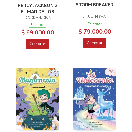
STORM BREAKER
PERCY JACKSON 2
EL MAR DE LOS
J. TULI, NISHA
MOSNTRUOS
RIORDAN, RICK
En stock
En stock
$ 79,000.00
$ 69,000.00
Comprar
Comprar