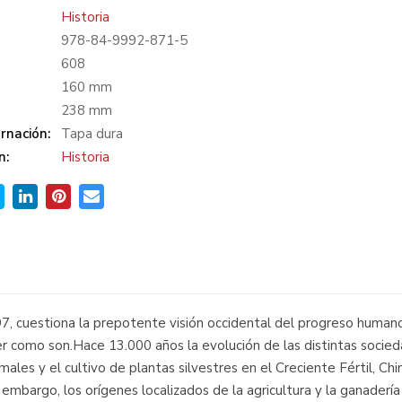
Historia
978-84-9992-871-5
:
608
160 mm
238 mm
rnación:
Tapa dura
n:
Historia
97, cuestiona la prepotente visión occidental del progreso hum
er como son.Hace 13.000 años la evolución de las distintas soc
les y el cultivo de plantas silvestres en el Creciente Fértil, Ch
n embargo, los orígenes localizados de la agricultura y la ganadería