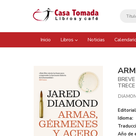
Inicio
Libros
Noticias
Calendari
ARM
BREVE
TRECE
DIAMON
Editorial
Idioma:
Traducci
Año de e