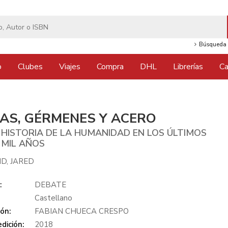
Búsqueda 
o
Clubes
Viajes
Compra
DHL
Librerías
Ca
AS, GÉRMENES Y ACERO
 HISTORIA DE LA HUMANIDAD EN LOS ÚLTIMOS
 MIL AÑOS
D, JARED
:
DEBATE
Castellano
ón:
FABIAN CHUECA CRESPO
dición:
2018