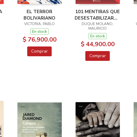
A
EL TERROR
101 MENTIRAS QUE
BOLIVARIANO
DESESTABILIZARON
VICTORIA, PABLO
DUQUE MOLANO,
AL MUNDO
MAURICIO
En stock
En stock
$ 76,900.00
$ 44,900.00
Comprar
Comprar