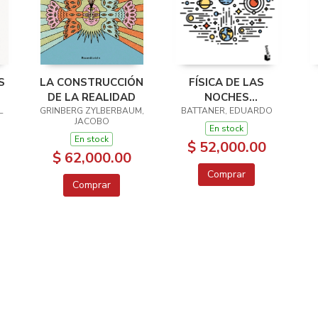
S
LA CONSTRUCCIÓN
FÍSICA DE LAS
DE LA REALIDAD
NOCHES
L
GRINBERG ZYLBERBAUM,
BATTANER, EDUARDO
ESTRELLADAS
JACOBO
En stock
En stock
$ 52,000.00
$ 62,000.00
Comprar
Comprar