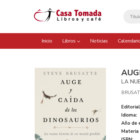
Inicio
Libros
Noticias
Calendari
AUG
LA NU
BRUSAT
Editorial
Idioma:
Año de e
Materia
ISBN: