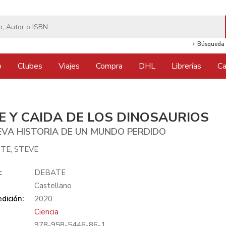
Búsqueda 
o
Clubes
Viajes
Compra
DHL
Librerías
Ca
E Y CAIDA DE LOS DINOSAURIOS
EVA HISTORIA DE UN MUNDO PERDIDO
TE, STEVE
:
DEBATE
Castellano
dición:
2020
Ciencia
978-958-5446-86-1