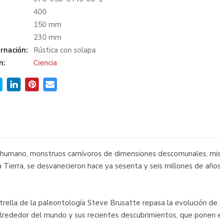
:
400
150 mm
230 mm
rnación:
Rústica con solapa
n:
Ciencia
r humano, monstruos carnívoros de dimensiones descomunales, mis
la Tierra, se desvanecieron hace ya sesenta y seis millones de año
strella de la paleontología Steve Brusatte repasa la evolución de
alrededor del mundo y sus recientes descubrimientos, que ponen