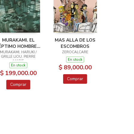
MURAKAMI. EL
MAS ALLA DE LOS
ÉPTIMO HOMBRE Y
ESCOMBROS
OTROS CUENTOS
MURAKAMI, HARUKI /
ZEROCALCARE
GRILLE LIOU, PIERRE
En stock
MARIE
En stock
$ 89,000.00
$ 199,000.00
Comprar
Comprar