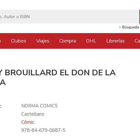
Búsqueda 
o
Clubes
Viajes
Compra
DHL
Librerías
Ca
Y BROUILLARD EL DON DE LA
TA
:
NORMA COMICS
Castellano
Cómic
978-84-679-0687-5