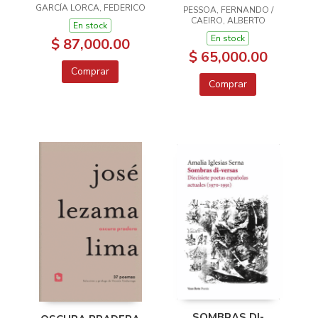
GARCÍA LORCA, FEDERICO
PASTOR AMOROSO
PESSOA, FERNANDO /
CAEIRO, ALBERTO
En stock
En stock
$ 87,000.00
$ 65,000.00
Comprar
Comprar
SOMBRAS DI-