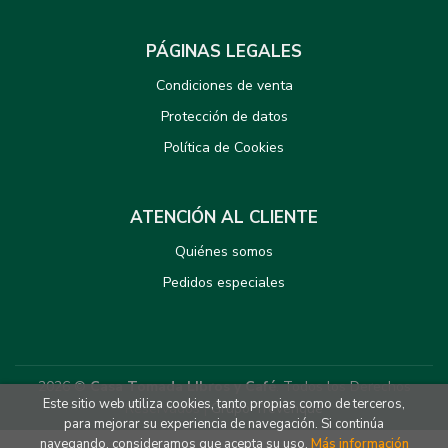
PÁGINAS LEGALES
Condiciones de venta
Protección de datos
Política de Cookies
ATENCIÓN AL CLIENTE
Quiénes somos
Pedidos especiales
2026 ©
Casa Tomada LIbros y Café
. Todos los Derechos
Este sitio web utiliza cookies, tanto propias como de terceros,
Reservados |
Grupo Trevenque
para mejorar su experiencia de navegación. Si continúa
navegando, consideramos que acepta su uso.
Más información