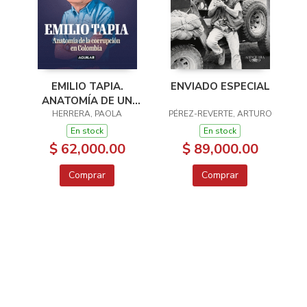
EMILIO TAPIA.
ENVIADO ESPECIAL
ANATOMÍA DE UN
HERRERA, PAOLA
CORRUPTO
PÉREZ-REVERTE, ARTURO
En stock
En stock
$ 62,000.00
$ 89,000.00
Comprar
Comprar