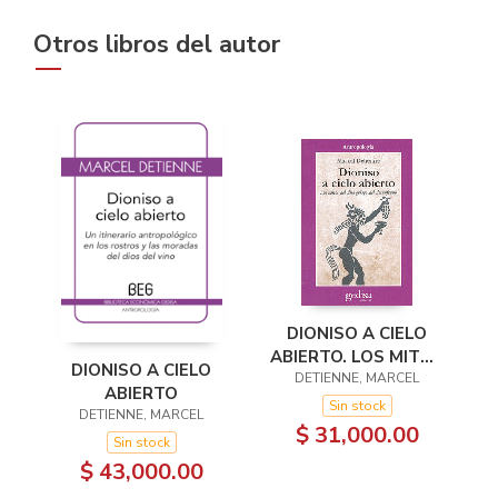
Otros libros del autor
DIONISO A CIELO
ABIERTO. LOS MITOS
DIONISO A CIELO
DEL DIOS GRIEGO
DETIENNE, MARCEL
ABIERTO
DEL DESENFRENO
Sin stock
DETIENNE, MARCEL
$ 31,000.00
Sin stock
$ 43,000.00