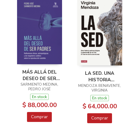
MÁS ALLÁ DEL
LA SED. UNA
DESEO DE SER
HISTORIA
SARMIENTO MEDINA,
PADRES
ANTROPOLÓGICA (Y
MENDOZA BENAVENTE,
PEDRO JOSÉ
VIRGINIA
PERSONAL) DE LA
En stock
En stock
VIDA EN TIERRAS DE
$ 88,000.00
$ 64,000.00
LLUVIA ESCASA
Comprar
Comprar