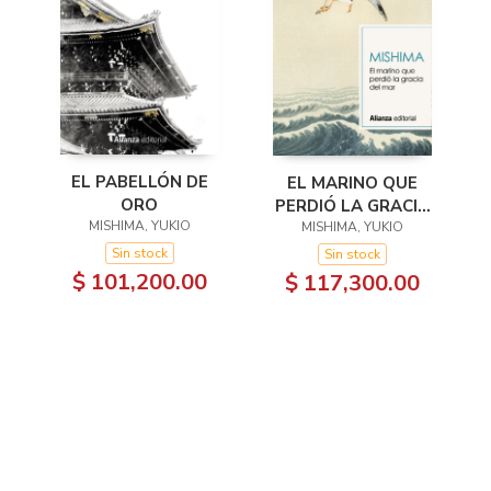
EL PABELLÓN DE
EL MARINO QUE
ORO
PERDIÓ LA GRACIA
MISHIMA, YUKIO
MISHIMA, YUKIO
DEL MAR
Sin stock
Sin stock
$ 101,200.00
$ 117,300.00