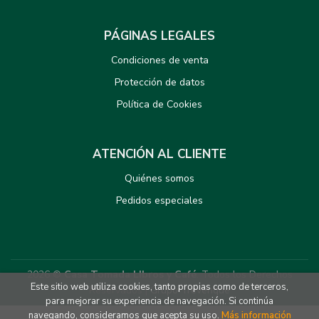
PÁGINAS LEGALES
Condiciones de venta
Protección de datos
Política de Cookies
ATENCIÓN AL CLIENTE
Quiénes somos
Pedidos especiales
2026 ©
Casa Tomada LIbros y Café
. Todos los Derechos
Este sitio web utiliza cookies, tanto propias como de terceros,
Reservados |
Grupo Trevenque
para mejorar su experiencia de navegación. Si continúa
navegando, consideramos que acepta su uso.
Más información