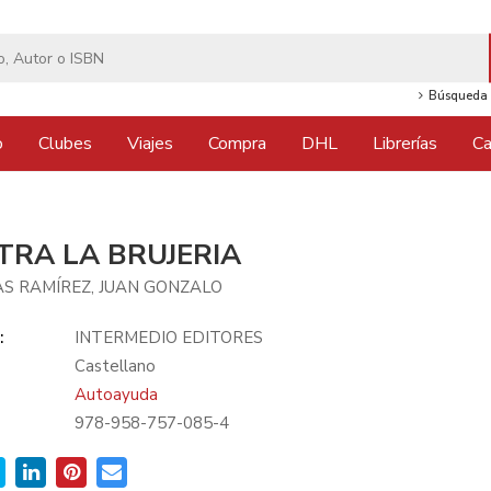
Búsqueda 
o
Clubes
Viajes
Compra
DHL
Librerías
Ca
TRA LA BRUJERIA
AS RAMÍREZ, JUAN GONZALO
:
INTERMEDIO EDITORES
Castellano
Autoayuda
978-958-757-085-4