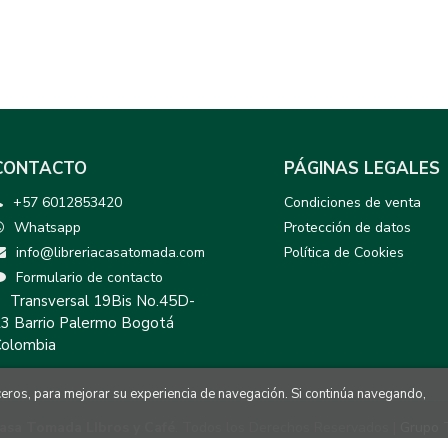
CONTACTO
PÁGINAS LEGALES
+57 6012853420
Condiciones de venta
Whatsapp
Protección de datos
info@libreriacasatomada.com
Política de Cookies
Formulario de contacto
Transversal 19Bis No.45D-
3 Barrio Palermo Bogotá
olombia
rceros, para mejorar su experiencia de navegación. Si continúa navegando,
asa Tomada LIbros y Café
. Todos los Derechos Reservados |
Grupo 