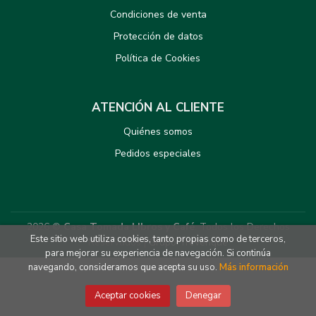
Condiciones de venta
Protección de datos
Política de Cookies
ATENCIÓN AL CLIENTE
Quiénes somos
Pedidos especiales
2026 ©
Casa Tomada LIbros y Café
. Todos los Derechos
Este sitio web utiliza cookies, tanto propias como de terceros,
Reservados |
Grupo Trevenque
para mejorar su experiencia de navegación. Si continúa
navegando, consideramos que acepta su uso.
Más información
Aceptar cookies
Denegar