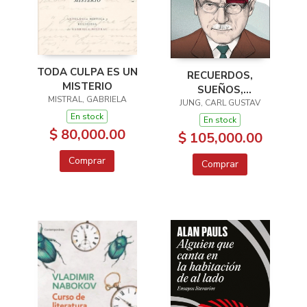
TODA CULPA ES UN
RECUERDOS,
MISTERIO
SUEÑOS,
MISTRAL, GABRIELA
PENSAMIENTOS
JUNG, CARL GUSTAV
En stock
En stock
$ 80,000.00
$ 105,000.00
Comprar
Comprar