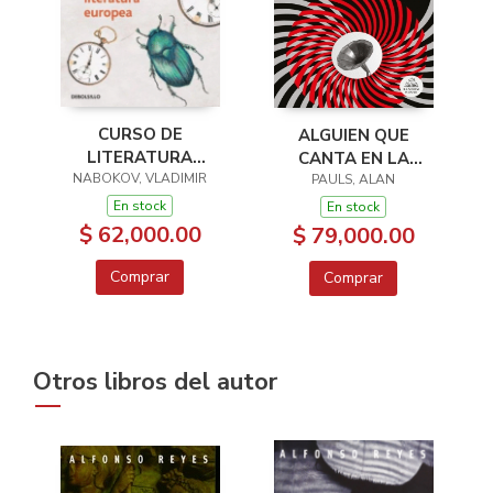
CURSO DE
ALGUIEN QUE
LITERATURA
CANTA EN LA
NABOKOV, VLADIMIR
EUROPEA
HABITACION DE AL
PAULS, ALAN
LADO
En stock
En stock
$ 62,000.00
$ 79,000.00
Comprar
Comprar
Otros libros del autor