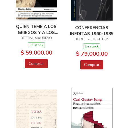
QUIÉN TEME A LOS
CONFERENCIAS
GRIEGOS Y A LOS
INEDITAS 1960-1985
BETTINI, MAURIZIO
ROMANOS?
BORGES, JORGE LUIS
En stock
En stock
$ 59,000.00
$ 79,000.00
Comprar
Comprar