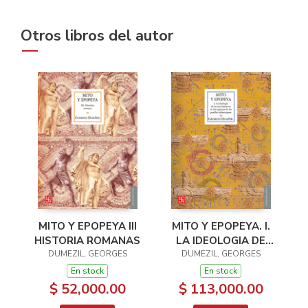
Otros libros del autor
MITO Y EPOPEYA III
MITO Y EPOPEYA. I.
HISTORIA ROMANAS
LA IDEOLOGIA DE
DUMEZIL, GEORGES
DUMEZIL, GEORGES
LAS TRES
FUNCIONES EN LAS
En stock
En stock
EPOPEYAS DE LOS
$ 52,000.00
$ 113,000.00
PU