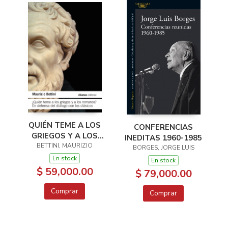
QUIÉN TEME A LOS
CONFERENCIAS
GRIEGOS Y A LOS
INEDITAS 1960-1985
BETTINI, MAURIZIO
ROMANOS?
BORGES, JORGE LUIS
En stock
En stock
$ 59,000.00
$ 79,000.00
Comprar
Comprar