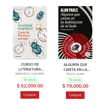
CURSO DE
ALGUIEN QUE
LITERATURA
CANTA EN LA
NABOKOV, VLADIMIR
EUROPEA
HABITACION DE AL
PAULS, ALAN
LADO
En stock
En stock
$ 62,000.00
$ 79,000.00
Comprar
Comprar