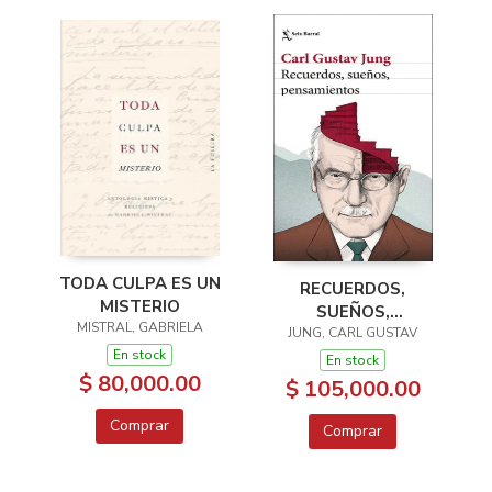
TODA CULPA ES UN
RECUERDOS,
MISTERIO
SUEÑOS,
MISTRAL, GABRIELA
PENSAMIENTOS
JUNG, CARL GUSTAV
En stock
En stock
$ 80,000.00
$ 105,000.00
Comprar
Comprar