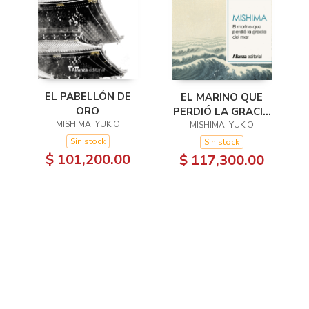
EL PABELLÓN DE
EL MARINO QUE
ORO
PERDIÓ LA GRACIA
MISHIMA, YUKIO
MISHIMA, YUKIO
DEL MAR
Sin stock
Sin stock
$ 101,200.00
$ 117,300.00