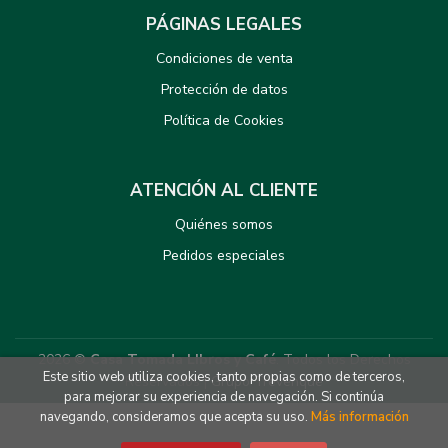
PÁGINAS LEGALES
Condiciones de venta
Protección de datos
Política de Cookies
ATENCIÓN AL CLIENTE
Quiénes somos
Pedidos especiales
2026 ©
Casa Tomada LIbros y Café
. Todos los Derechos
Este sitio web utiliza cookies, tanto propias como de terceros,
Reservados |
Grupo Trevenque
para mejorar su experiencia de navegación. Si continúa
navegando, consideramos que acepta su uso.
Más información