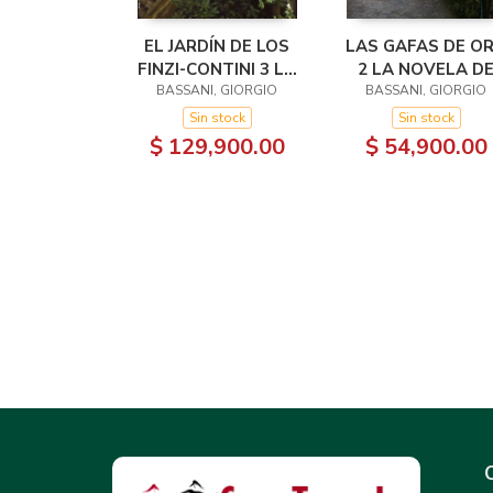
EL JARDÍN DE LOS
LAS GAFAS DE O
FINZI-CONTINI 3 LA
2 LA NOVELA D
BASSANI, GIORGIO
NOVELA DE
BASSANI, GIORGIO
FERRARA
FERRARA
Sin stock
Sin stock
$ 129,900.00
$ 54,900.00