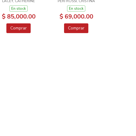
LACEY, CATHERINE
PERI ROSSI, CRISTINA
En stock
En stock
$ 85,000.00
$ 69,000.00
Comprar
Comprar