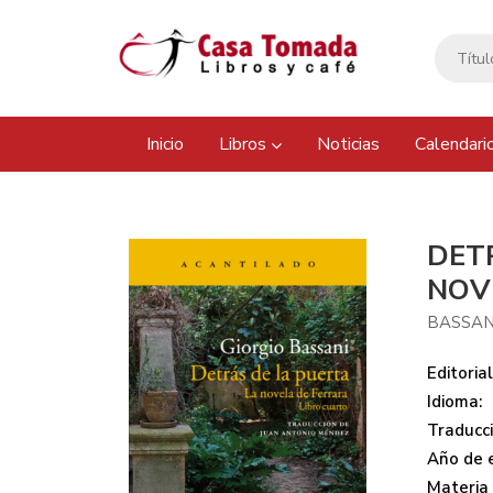
Inicio
Libros
Noticias
Calendari
DET
NOV
BASSANI
Editorial
Idioma:
Traducci
Año de e
Materia