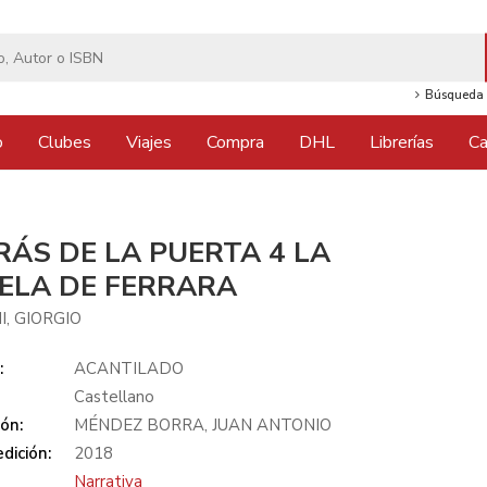
Búsqueda 
o
Clubes
Viajes
Compra
DHL
Librerías
Ca
RÁS DE LA PUERTA 4 LA
ELA DE FERRARA
, GIORGIO
:
ACANTILADO
Castellano
ón:
MÉNDEZ BORRA, JUAN ANTONIO
dición:
2018
Narrativa