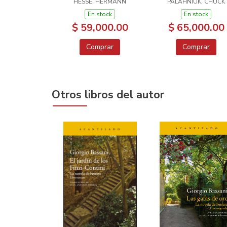
HESSE, HERMANN
PALAHNIUK, CHUCK
En stock
En stock
$ 59,000.00
$ 65,000.00
Comprar
Comprar
Otros libros del autor