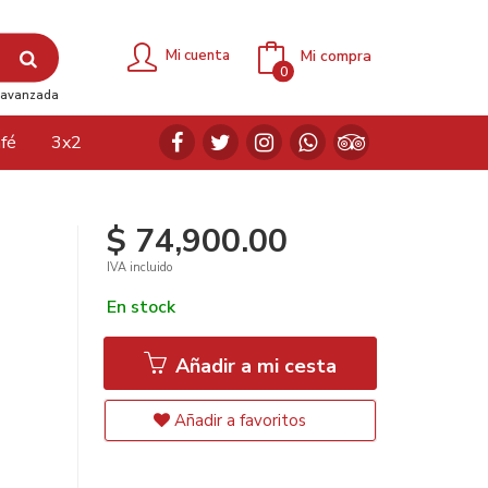
Mi compra
Mi cuenta
0
avanzada
fé
3x2
$ 74,900.00
IVA incluido
En stock
Añadir a mi cesta
Añadir a favoritos