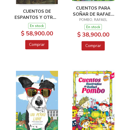
CUENTOS PARA
CUENTOS DE
SOÑAR DE RAFAEL
ESPANTOS Y OTROS
POMBO, RAFAEL
POMBO
SERE FANTÁSTICOS
En stock
En stock
DEL FOLCLOR
$ 58,900.00
$ 38,900.00
COLOMBIANO
Comprar
Comprar