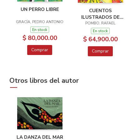
UN PERRO LIBRE
CUENTOS
ILUSTRADOS DE
GRACÍA, PEDRO ANTONIO
RAFAEL POMBO
POMBO, RAFAEL
En stock
En stock
$ 80,000.00
$ 64,900.00
Comprar
Comprar
Otros libros del autor
LA DANZA DEL MAR