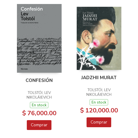
JADZHII MURAT
CONFESIÓN
TOLSTÓI, LEV
TOLSTÓI, LEV
NIKOLÁIEVICH
NIKOLÁIEVICH
En stock
En stock
$ 120,000.00
$ 76,000.00
Comprar
Comprar