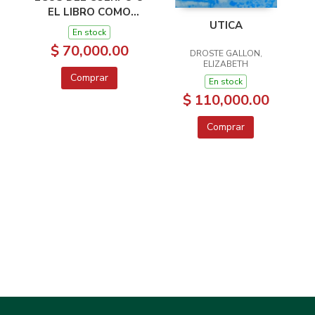
EL LIBRO COMO
UTICA
PÁGINA
En stock
DETONADORA
$ 70,000.00
DROSTE GALLON,
ELIZABETH
Comprar
En stock
$ 110,000.00
Comprar