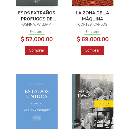
ESOS EXTRAÑOS
LA ZONA DE LA
PROFUGOS DE
MÁQUINA
OSPINA, WILLIAM
OCCIDENTE
CORTÉS, CARLOS
En stock
En stock
$ 52,000.00
$ 69,000.00
Comprar
Comprar