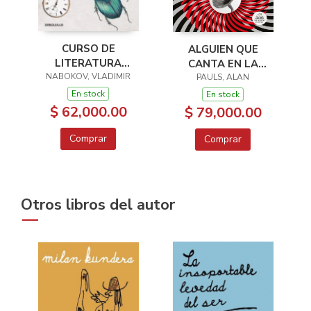
CURSO DE
ALGUIEN QUE
LITERATURA
CANTA EN LA
NABOKOV, VLADIMIR
EUROPEA
HABITACION DE AL
PAULS, ALAN
LADO
En stock
En stock
$ 62,000.00
$ 79,000.00
Comprar
Comprar
Otros libros del autor