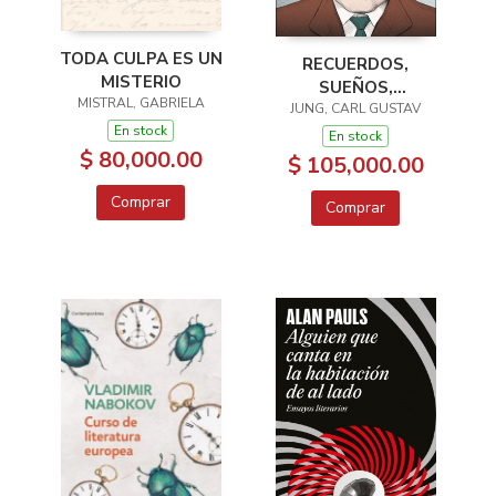
TODA CULPA ES UN
RECUERDOS,
MISTERIO
SUEÑOS,
MISTRAL, GABRIELA
PENSAMIENTOS
JUNG, CARL GUSTAV
En stock
En stock
$ 80,000.00
$ 105,000.00
Comprar
Comprar