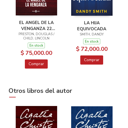
EL ANGEL DE LA
LA HIJA
VENGANZA 22
EQUIVOCADA
PRESTON, DOUGLAS /
INSPECTOR
SMITH, DANDY
CHILD, LINCOLN
PENDERGAST
En stock
En stock
$ 72,000.00
$ 75,000.00
Comprar
Comprar
Otros libros del autor