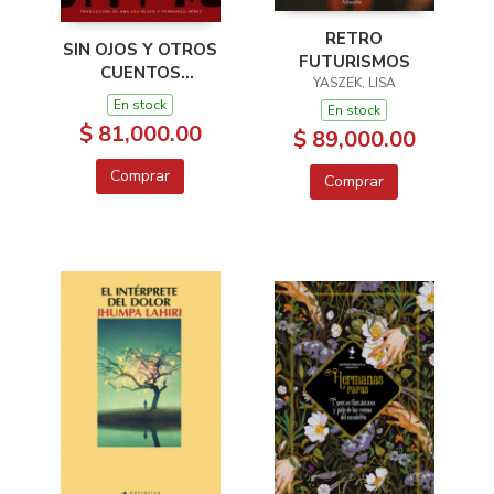
RETRO
SIN OJOS Y OTROS
FUTURISMOS
CUENTOS
YASZEK, LISA
BRASILEÑOS
En stock
En stock
INQUIETANTES
$ 81,000.00
$ 89,000.00
Comprar
Comprar