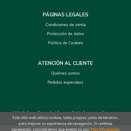
PÁGINAS LEGALES
Condiciones de venta
Protección de datos
Política de Cookies
ATENCIÓN AL CLIENTE
Quiénes somos
Pedidos especiales
2026 ©
Casa Tomada LIbros y Café
. Todos los Derechos
Este sitio web utiliza cookies, tanto propias como de terceros,
Reservados |
Grupo Trevenque
para mejorar su experiencia de navegación. Si continúa
navegando, consideramos que acepta su uso.
Más información