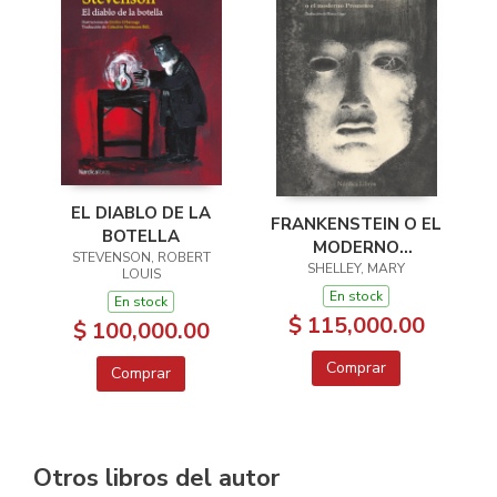
EL DIABLO DE LA
FRANKENSTEIN O EL
BOTELLA
MODERNO
STEVENSON, ROBERT
SHELLEY, MARY
PROMETEO
LOUIS
En stock
En stock
$ 115,000.00
$ 100,000.00
Comprar
Comprar
Otros libros del autor