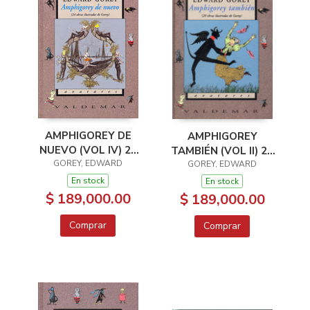
AMPHIGOREY DE
AMPHIGOREY
NUEVO (VOL IV) 24
TAMBIÉN (VOL II) 20
OBRAS ILUSTRADAS
GOREY, EDWARD
OBRAS ILUSTRADAS
GOREY, EDWARD
DE GOREY
DE GOREY
En stock
En stock
$ 189,000.00
$ 189,000.00
Comprar
Comprar