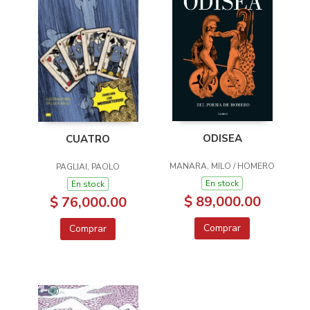
ODISEA
CUATRO
MANARA, MILO / HOMERO
PAGLIAI, PAOLO
En stock
En stock
$ 89,000.00
$ 76,000.00
Comprar
Comprar