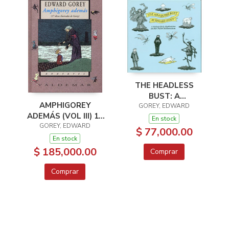
THE HEADLESS
BUST: A
AMPHIGOREY
MELANCHOLY
GOREY, EDWARD
ADEMÁS (VOL III) 17
MEDITATION FOR
En stock
OBRAS ILUSTRADAS
GOREY, EDWARD
THE FALSE
$ 77,000.00
DE GOREY
MILLENNIUM
En stock
$ 185,000.00
Comprar
Comprar