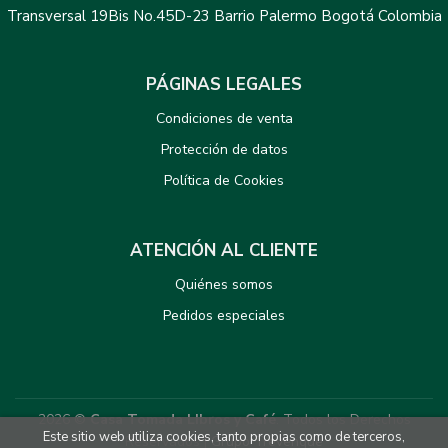
Transversal 19Bis No.45D-23 Barrio Palermo Bogotá Colombia
PÁGINAS LEGALES
Condiciones de venta
Protección de datos
Política de Cookies
ATENCIÓN AL CLIENTE
Quiénes somos
Pedidos especiales
2026 ©
Casa Tomada LIbros y Café
. Todos los Derechos
Este sitio web utiliza cookies, tanto propias como de terceros,
Reservados |
Grupo Trevenque