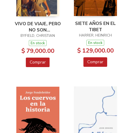
SIETE AÑOS EN EL
VIVO DE VIAJE, PERO
TIBET
NO SON
HARRER, HEINRICH
BYFIELD, CHRISTIAN
VACACIONES
En stock
En stock
$ 129,000.00
$ 79,000.00
Comprar
Comprar