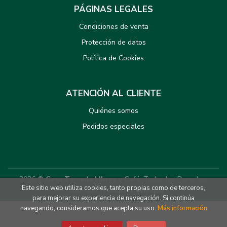
PÁGINAS LEGALES
Condiciones de venta
Protección de datos
Política de Cookies
ATENCIÓN AL CLIENTE
Quiénes somos
Pedidos especiales
2026 ©
Casa Tomada LIbros y Café
. Todos los Derechos
Este sitio web utiliza cookies, tanto propias como de terceros,
Reservados |
Grupo Trevenque
para mejorar su experiencia de navegación. Si continúa
navegando, consideramos que acepta su uso.
Más información