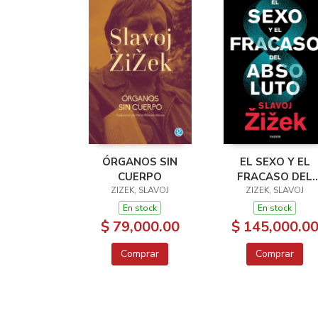
ÓRGANOS SIN
EL SEXO Y EL
CUERPO
FRACASO DEL
ZIZEK, SLAVOJ
ABSOLUTO
ZIZEK, SLAVOJ
En stock
En stock
$ 79,000.00
$ 145,000.0
Comprar
Comprar