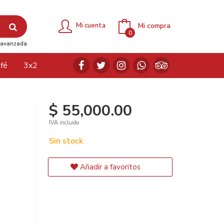
Mi compra
Mi cuenta
0
avanzada
fé
3x2
$ 55,000.00
IVA incluido
Sin stock
Añadir a favoritos