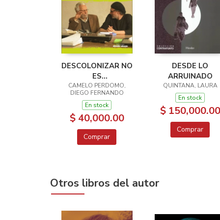
DESCOLONIZAR NO
DESDE LO
ES
ARRUINADO
DESMODERNIZAR:
CAMELO PERDOMO,
QUINTANA, LAURA
DIEGO FERNANDO
UN DIÁLOGO
En stock
En stock
CRÍTICO ENTRE
$ 150,000.0
$ 40,000.00
ENRIQUE DUSSEL Y
SANTIAGO
Comprar
Comprar
CASTRO-GÓMEZ
Otros libros del autor