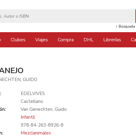
Búsqueda 
o
Clubes
Viajes
Compra
DHL
Librerías
Ca
GANEJO
NECHTEN, GUIDO
:
EDELVIVES
Castellano
ón:
Van Genechten, Guido
Infantil
978-84-263-8926-8
n:
Mezclanimales