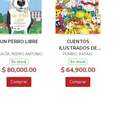
UN PERRO LIBRE
CUENTOS
ILUSTRADOS DE
ACÍA, PEDRO ANTONIO
RAFAEL POMBO
POMBO, RAFAEL
En stock
En stock
$ 80,000.00
$ 64,900.00
Comprar
Comprar