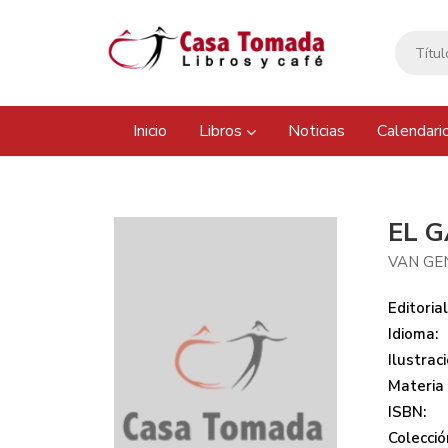
Inicio
Libros
Noticias
Calendari
EL 
VAN GE
Editorial
Idioma:
Ilustraci
Materia
ISBN:
Colecció