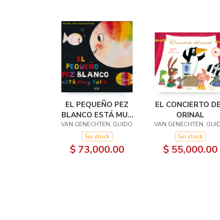
EL PEQUEÑO PEZ
EL CONCIERTO D
BLANCO ESTÁ MUY
ORINAL
VAN GENECHTEN, GUIDO
FELIZ. BILINGUE
VAN GENECHTEN, GUI
Sin stock
Sin stock
$ 73,000.00
$ 55,000.00