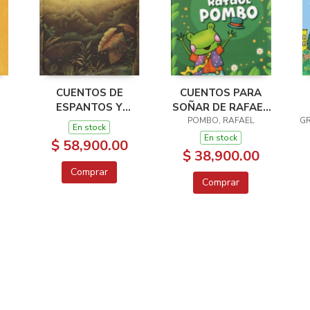
CUENTOS DE
CUENTOS PARA
ESPANTOS Y
SOÑAR DE RAFAEL
OTROS SERE
POMBO, RAFAEL
POMBO
GR
En stock
FANTÁSTICOS DEL
En stock
$ 58,900.00
FOLCLOR
$ 38,900.00
COLOMBIANO
Comprar
Comprar