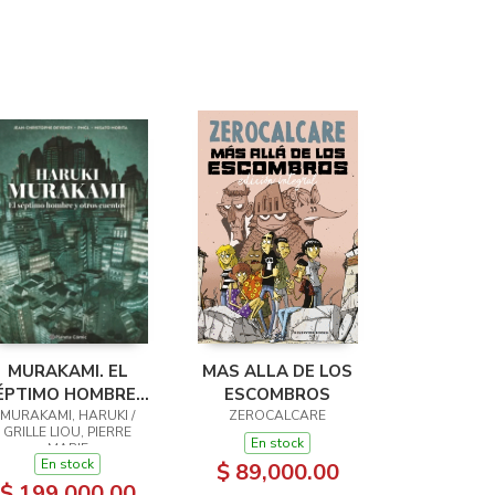
MURAKAMI. EL
MAS ALLA DE LOS
ÉPTIMO HOMBRE Y
ESCOMBROS
OTROS CUENTOS
MURAKAMI, HARUKI /
ZEROCALCARE
GRILLE LIOU, PIERRE
En stock
MARIE
En stock
$ 89,000.00
$ 199,000.00