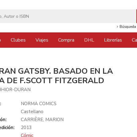
Búsqueda 
o
Clubes
Viajes
Compra
DHL
Librerías
Ca
GRAN GATSBY. BASADO EN LA
A DE F.SCOTT FITZGERALD
HHIOR-DURAN
:
NORMA COMICS
Castellano
ón:
CARRIÈRE, MARION
dición:
2013
Cómic