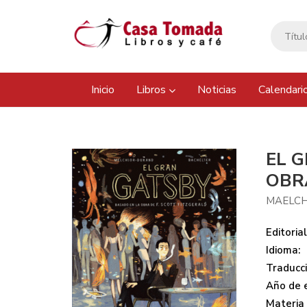
Inicio
Libros
Noticias
Calendari
EL 
OBR
MAELC
Editorial
Idioma:
Traducci
Año de e
Materia