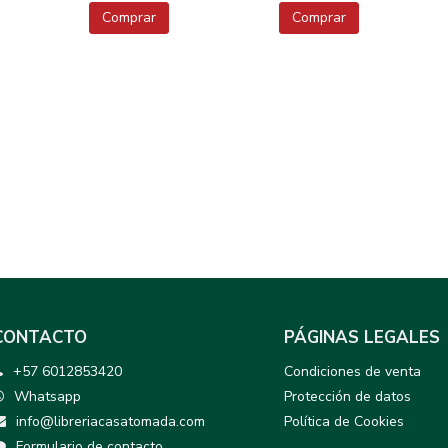
Comprar
Comprar
CONTACTO
PÁGINAS LEGALES
+57 6012853420
Condiciones de venta
Whatsapp
Protección de datos
info@libreriacasatomada.com
Política de Cookies
Formulario de contacto