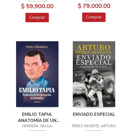
$ 79,000.00
$ 59,900.00
Comprar
Comprar
EMILIO TAPIA.
ENVIADO ESPECIAL
ANATOMÍA DE UN
HERRERA, PAOLA
CORRUPTO
PÉREZ-REVERTE, ARTURO