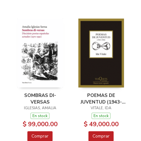
POEMAS DE
SOMBRAS DI-
JUVENTUD (1943-
VERSAS
VITALE, IDA
1946)
IGLESIAS, AMALIA
En stock
En stock
$ 49,000.00
$ 99,000.00
Comprar
Comprar