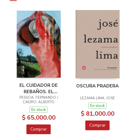
EL CUIDADOR DE
OSCURA PRADERA
REBAÑOS. EL
PASTOR AMOROSO
PESSOA, FERNANDO /
LEZAMA LIMA, JOSÉ
CAEIRO, ALBERTO
En stock
En stock
$ 81,000.00
$ 65,000.00
Comprar
Comprar