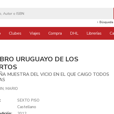
Búsqueda 
o
Clubes
Viajes
Compra
DHL
Librerías
Ca
LIBRO URUGUAYO DE LOS
RTOS
ÑA MUESTRA DEL VICIO EN EL QUE CAIGO TODOS
ÍAS
IN, MARIO
:
SEXTO PISO
Castellano
dición:
2012