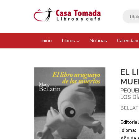
Inicio
Libros
Noticias
Calendari
EL 
MUE
PEQUE
LOS D
BELLAT
Editorial
Idioma:
Año de e