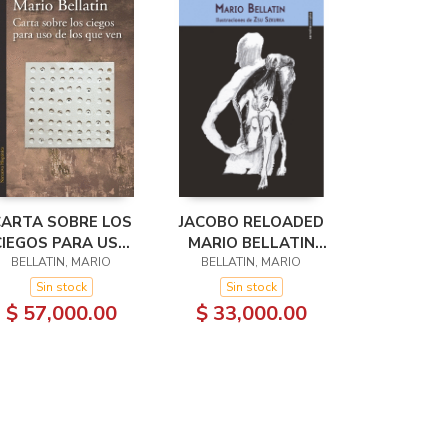
ARTA SOBRE LOS
JACOBO RELOADED
CIEGOS PARA USO
MARIO BELLATIN
BELLATIN, MARIO
DE LOS QUE
ILUSTRACIONES DE
BELLATIN, MARIO
PUEDEN VER
ZSU SZKURKA.
Sin stock
Sin stock
$ 57,000.00
$ 33,000.00