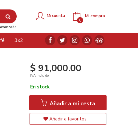
Mi compra
Mi cuenta
0
avanzada
fé
3x2
$ 91,000.00
IVA incluido
En stock
Añadir a mi cesta
Añadir a favoritos