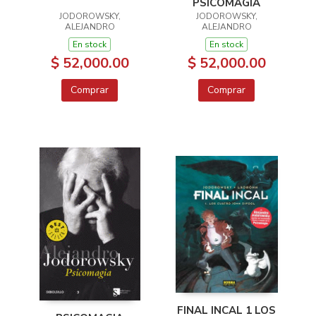
PSICOMAGIA
JODOROWSKY,
JODOROWSKY,
ALEJANDRO
ALEJANDRO
En stock
En stock
$ 52,000.00
$ 52,000.00
Comprar
Comprar
FINAL INCAL 1 LOS