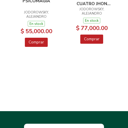
PSICOMAGIA
CUATRO JHON
JODOROWSKY,
DIFOOL
JODOROWSKY,
ALEJANDRO
ALEJANDRO
En stock
En stock
$ 77,000.00
$ 55,000.00
Comprar
Comprar