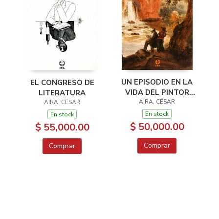
UN EPISODIO EN LA
EL CONGRESO DE
VIDA DEL PINTOR
LITERATURA
AIRA, CÉSAR
VIAJERO
AIRA, CÉSAR
En stock
En stock
$ 50,000.00
$ 55,000.00
Comprar
Comprar