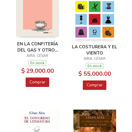
EN LA CONFITERÍA
LA COSTURERA Y EL
DEL GAS Y OTROS
VIENTO
AIRA, CÉSAR
CUENTOS
AIRA, CÉSAR
En stock
En stock
$ 29,000.00
$ 55,000.00
Comprar
Comprar