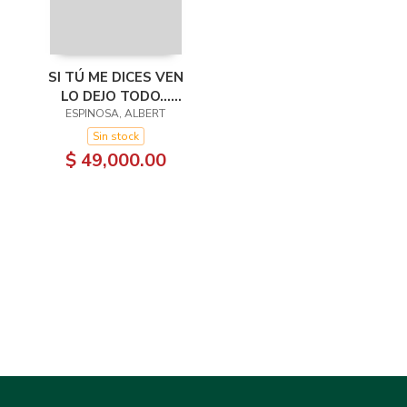
SI TÚ ME DICES VEN
LO DEJO TODO...
PERO DIME VEN
ESPINOSA, ALBERT
Sin stock
$ 49,000.00