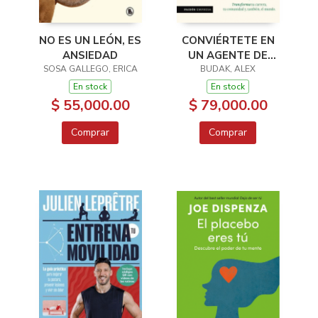
NO ES UN LEÓN, ES
CONVIÉRTETE EN
ANSIEDAD
UN AGENTE DE
SOSA GALLEGO, ERICA
BUDAK, ALEX
CAMBIO
En stock
En stock
$ 55,000.00
$ 79,000.00
Comprar
Comprar