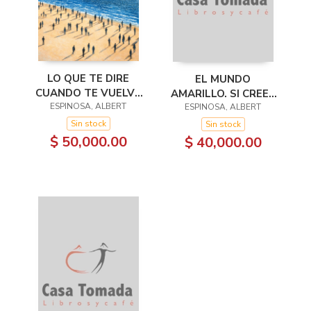
LO QUE TE DIRE
EL MUNDO
CUANDO TE VUELVA
AMARILLO. SI CREES
ESPINOSA, ALBERT
A VER
EN LOS SUEÑOS,
ESPINOSA, ALBERT
ELLOS SE CREARÁN
Sin stock
Sin stock
$ 50,000.00
$ 40,000.00