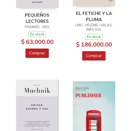
EL FETICHE Y LA
PEQUEÑOS
PLUMA
LECTORES
LING, HÉLÈNE / SALAS,
FRANKEL, YAEL
INÈS SOL
En stock
En stock
$ 63,000.00
$ 186,000.00
Comprar
Comprar