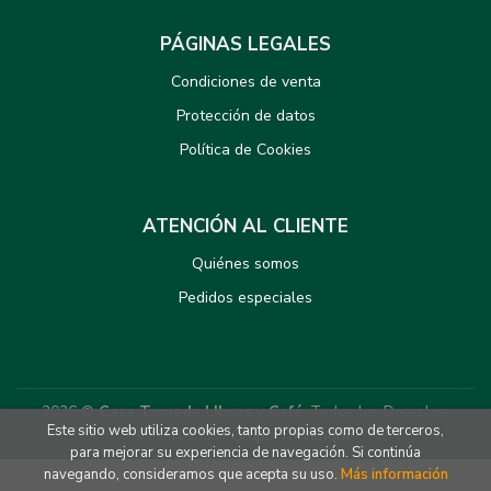
PÁGINAS LEGALES
Condiciones de venta
Protección de datos
Política de Cookies
ATENCIÓN AL CLIENTE
Quiénes somos
Pedidos especiales
2026 ©
Casa Tomada LIbros y Café
. Todos los Derechos
Este sitio web utiliza cookies, tanto propias como de terceros,
Reservados |
Grupo Trevenque
para mejorar su experiencia de navegación. Si continúa
navegando, consideramos que acepta su uso.
Más información