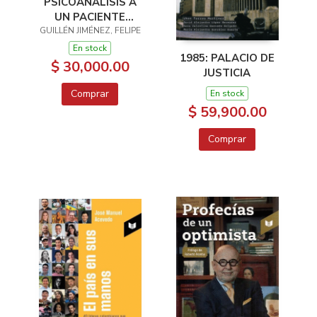
PSICOANÁLISIS A
UN PACIENTE
LLAMADO AMÉRICA
GUILLÉN JIMÉNEZ, FELIPE
LATINA
En stock
1985: PALACIO DE
$ 30,000.00
JUSTICIA
Comprar
En stock
$ 59,900.00
Comprar