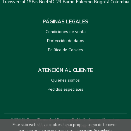
Transversal 19Bis No.45D-23 Barrio Palermo Bogotá Colombia
PÁGINAS LEGALES
Condiciones de venta
Protección de datos
Política de Cookies
ATENCIÓN AL CLIENTE
Quiénes somos
Pedidos especiales
2026 ©
Casa Tomada LIbros y Café
. Todos los Derechos
Este sitio web utiliza cookies, tanto propias como de terceros,
Reservados |
Grupo Trevenque
para mejorar su experiencia de navegación. Si continúa