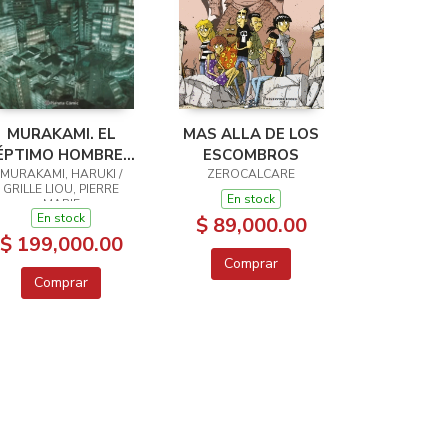
MURAKAMI. EL
MAS ALLA DE LOS
ÉPTIMO HOMBRE Y
ESCOMBROS
OTROS CUENTOS
MURAKAMI, HARUKI /
ZEROCALCARE
GRILLE LIOU, PIERRE
En stock
MARIE
En stock
$ 89,000.00
$ 199,000.00
Comprar
Comprar