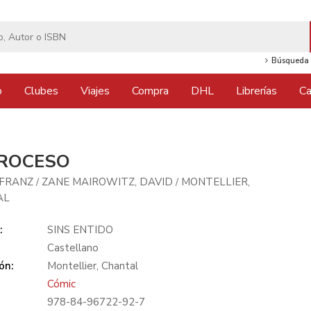
Búsqueda 
o
Clubes
Viajes
Compra
DHL
Librerías
Ca
PROCESO
 FRANZ
ZANE MAIROWITZ, DAVID
MONTELLIER,
/
/
AL
:
SINS ENTIDO
Castellano
ón:
Montellier, Chantal
Cómic
978-84-96722-92-7