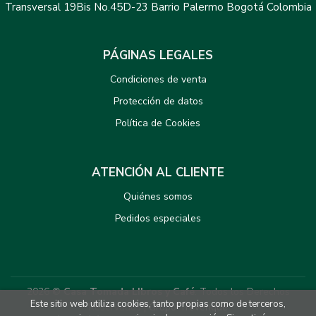
Transversal 19Bis No.45D-23 Barrio Palermo Bogotá Colombia
PÁGINAS LEGALES
Condiciones de venta
Protección de datos
Política de Cookies
ATENCIÓN AL CLIENTE
Quiénes somos
Pedidos especiales
2026 ©
Casa Tomada LIbros y Café
. Todos los Derechos
Este sitio web utiliza cookies, tanto propias como de terceros,
Reservados |
Grupo Trevenque