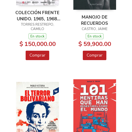
COLECCIÓN FRENTE
MANOJO DE
UNIDO. 1965, 1968,
RECUERDOS
1969, 1970, 1971
TORRES RESTREPO,
CAMILO
CASTRO, JAIME
En stock
En stock
$ 150,000.00
$ 59,900.00
Comprar
Comprar