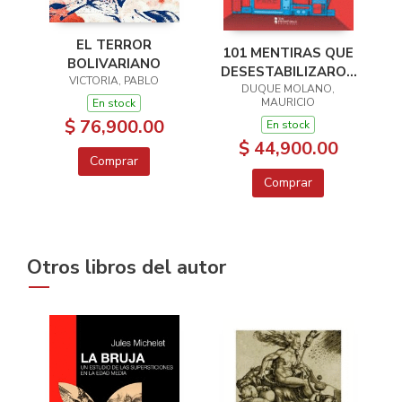
EL TERROR
101 MENTIRAS QUE
BOLIVARIANO
DESESTABILIZARON
VICTORIA, PABLO
DUQUE MOLANO,
AL MUNDO
MAURICIO
En stock
$ 76,900.00
En stock
$ 44,900.00
Comprar
Comprar
Otros libros del autor