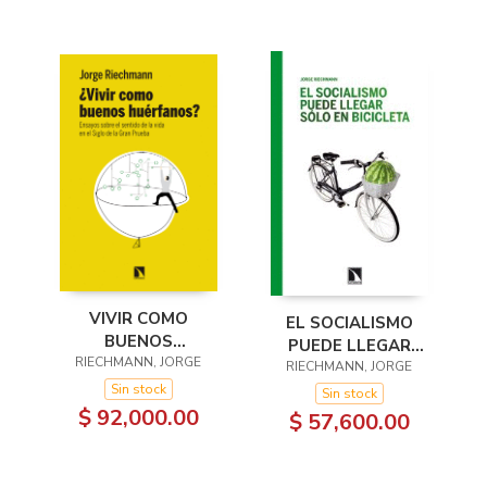
VIVIR COMO
EL SOCIALISMO
BUENOS
PUEDE LLEGAR
RIECHMANN, JORGE
HUÉRFANOS?
SÓLO EN BICICLETA
RIECHMANN, JORGE
Sin stock
Sin stock
$ 92,000.00
$ 57,600.00