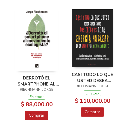
CASI TODO LO QUE
DERROTÓ EL
USTED DESEA
SMARTPHONE AL
SABER SOBRE LOS
RIECHMANN, JORGE
RIECHMANN, JORGE
MOVIMIENTO
EFECTOS DE LA
En stock
ECOLOGISTA?
En stock
ENERGÍA NUCLEAR
$ 110,000.00
$ 88,000.00
EN LA SALUD Y EL
MEDIO AM
Comprar
Comprar