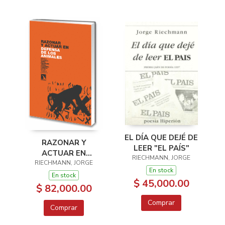
EL DÍA QUE DEJÉ DE
RAZONAR Y
LEER "EL PAÍS"
ACTUAR EN
RIECHMANN, JORGE
DEFENSA DE LOS
RIECHMANN, JORGE
En stock
ANIMALES
En stock
$ 45,000.00
$ 82,000.00
Comprar
Comprar