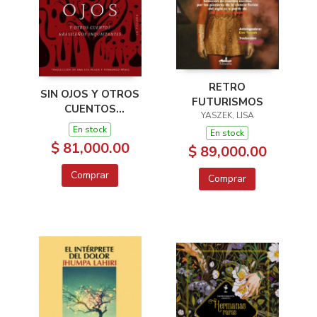
RETRO
SIN OJOS Y OTROS
FUTURISMOS
CUENTOS
YASZEK, LISA
BRASILEÑOS
En stock
En stock
INQUIETANTES
$ 81,000.00
$ 89,000.00
Comprar
Comprar