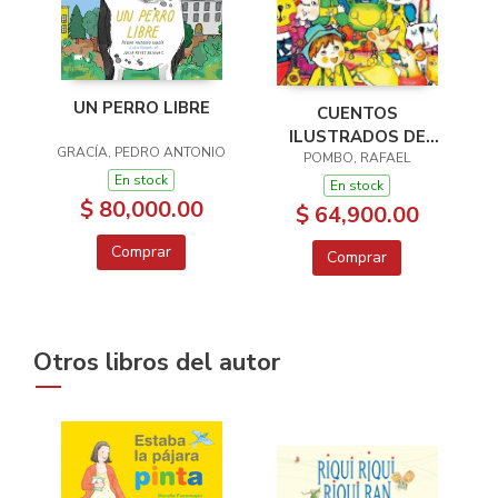
UN PERRO LIBRE
CUENTOS
ILUSTRADOS DE
GRACÍA, PEDRO ANTONIO
RAFAEL POMBO
POMBO, RAFAEL
En stock
En stock
$ 80,000.00
$ 64,900.00
Comprar
Comprar
Otros libros del autor