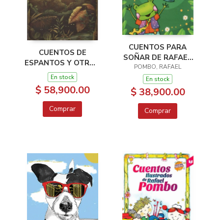
CUENTOS PARA
CUENTOS DE
SOÑAR DE RAFAEL
ESPANTOS Y OTROS
POMBO, RAFAEL
POMBO
SERE FANTÁSTICOS
En stock
En stock
DEL FOLCLOR
$ 58,900.00
$ 38,900.00
COLOMBIANO
Comprar
Comprar