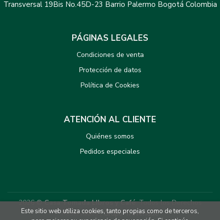
Transversal 19Bis No.45D-23 Barrio Palermo Bogotá Colombia
PÁGINAS LEGALES
Condiciones de venta
Protección de datos
Política de Cookies
ATENCIÓN AL CLIENTE
Quiénes somos
Pedidos especiales
2026 ©
Casa Tomada LIbros y Café
. Todos los Derechos
Este sitio web utiliza cookies, tanto propias como de terceros,
Reservados |
Grupo Trevenque