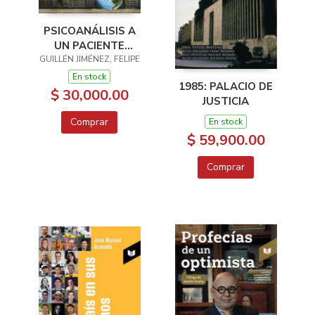
PSICOANÁLISIS A
UN PACIENTE
LLAMADO AMÉRICA
GUILLÉN JIMÉNEZ, FELIPE
LATINA
En stock
1985: PALACIO DE
$ 30,000.00
JUSTICIA
Comprar
En stock
$ 59,900.00
Comprar