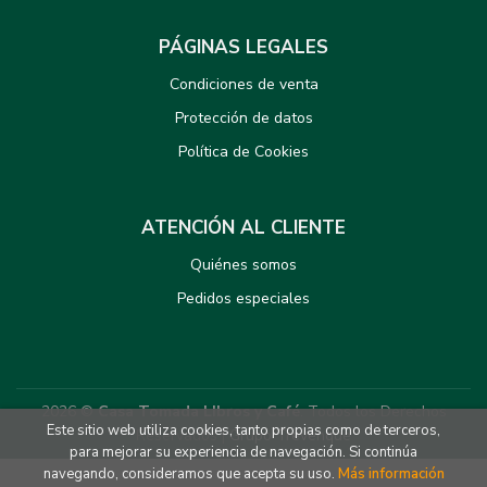
PÁGINAS LEGALES
Condiciones de venta
Protección de datos
Política de Cookies
ATENCIÓN AL CLIENTE
Quiénes somos
Pedidos especiales
2026 ©
Casa Tomada LIbros y Café
. Todos los Derechos
Este sitio web utiliza cookies, tanto propias como de terceros,
Reservados |
Grupo Trevenque
para mejorar su experiencia de navegación. Si continúa
navegando, consideramos que acepta su uso.
Más información