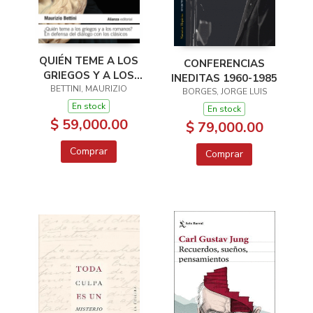
QUIÉN TEME A LOS
CONFERENCIAS
GRIEGOS Y A LOS
INEDITAS 1960-1985
BETTINI, MAURIZIO
ROMANOS?
BORGES, JORGE LUIS
En stock
En stock
$ 59,000.00
$ 79,000.00
Comprar
Comprar