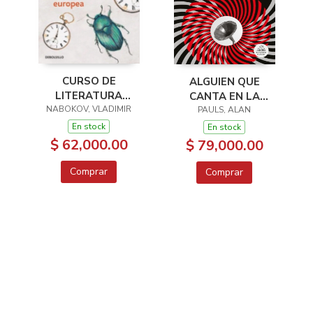
CURSO DE
ALGUIEN QUE
LITERATURA
CANTA EN LA
NABOKOV, VLADIMIR
EUROPEA
HABITACION DE AL
PAULS, ALAN
LADO
En stock
En stock
$ 62,000.00
$ 79,000.00
Comprar
Comprar