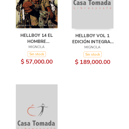
HELLBOY 14 EL
HELLBOY VOL 1
HOMBRE
EDICIÓN INTEGRAL
RETORCIDO
MIGNOLA
MIGNOLA
LUJO
Sin stock
Sin stock
$ 57,000.00
$ 189,000.00