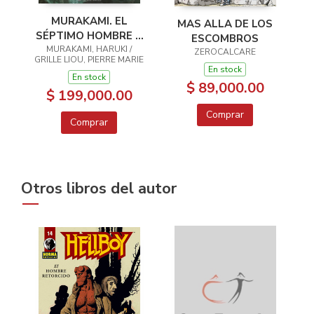
MURAKAMI. EL
MAS ALLA DE LOS
SÉPTIMO HOMBRE Y
ESCOMBROS
OTROS CUENTOS
MURAKAMI, HARUKI /
ZEROCALCARE
GRILLE LIOU, PIERRE MARIE
En stock
En stock
$ 89,000.00
$ 199,000.00
Comprar
Comprar
Otros libros del autor