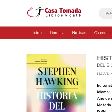
Inicio
Libros
Noticias
Calendari
HIS
DEL B
HAWKIN
Editorial
Idioma:
Año de e
Materia
ISBN: