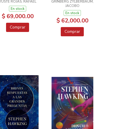
YUSTE ROJAS, RAFAEL
GRINBERG ZYLBERBAUM,
JACOBO
En stock
En stock
$ 69,000.00
$ 62,000.00
Comprar
Comprar