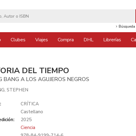
Búsqueda 
o
Clubes
Viajes
Compra
DHL
Librerías
Ca
TORIA DEL TIEMPO
IG BANG A LOS AGUJEROS NEGROS
G, STEPHEN
:
CRÍTICA
Castellano
dición:
2025
Ciencia
978-84-9199-714-6