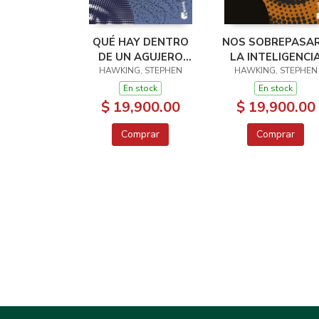
QUÉ HAY DENTRO
NOS SOBREPASA
DE UN AGUJERO
LA INTELIGENCI
HAWKING, STEPHEN
NEGRO?
HAWKING, STEPHEN
ARTIFICIAL?
En stock
En stock
$ 19,900.00
$ 19,900.00
Comprar
Comprar