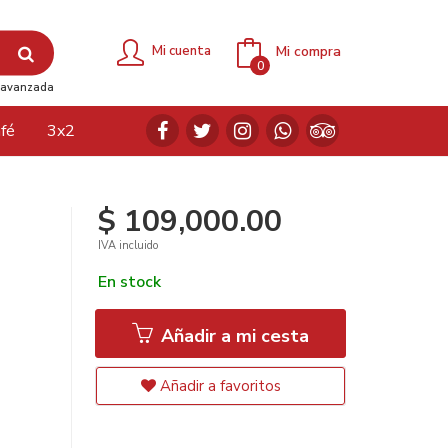
Mi compra
Mi cuenta
0
avanzada
fé
3x2
$ 109,000.00
IVA incluido
En stock
Añadir a mi cesta
Añadir a favoritos