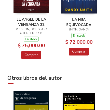
EL ANGEL DE LA
LA HIJA
VENGANZA 22
EQUIVOCADA
PRESTON, DOUGLAS /
INSPECTOR
SMITH, DANDY
CHILD, LINCOLN
PENDERGAST
En stock
En stock
$ 72,000.00
$ 75,000.00
Comprar
Comprar
Otros libros del autor